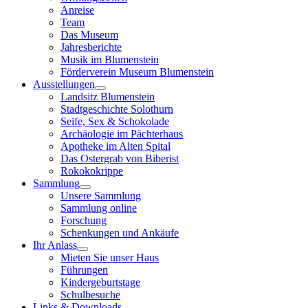
Anreise
Team
Das Museum
Jahresberichte
Musik im Blumenstein
Förderverein Museum Blumenstein
Ausstellungen
Landsitz Blumenstein
Stadtgeschichte Solothurn
Seife, Sex & Schokolade
Archäologie im Pächterhaus
Apotheke im Alten Spital
Das Ostergrab von Biberist
Rokokokrippe
Sammlung
Unsere Sammlung
Sammlung online
Forschung
Schenkungen und Ankäufe
Ihr Anlass
Mieten Sie unser Haus
Führungen
Kindergeburtstage
Schulbesuche
Links & Downloads