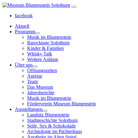
facebook
Aktuell
Programm
Musik im Blumenstein
Barocktage Solothurn
Kinder & Familien
Whisky Talk
Weitere Anlässe
Über uns
Öffnungszeiten
Anreise
Team
Das Museum
Jahresberichte
Musik im Blumenstein
Förderverein Museum Blumenstein
Ausstellungen
Landsitz Blumenstein
Stadtgeschichte Solothurn
Seife, Sex & Schokolade
Archäologie im Pächterhaus
Apotheke im Alten Spital