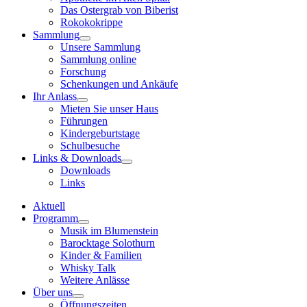
Das Ostergrab von Biberist
Rokokokrippe
Sammlung
Unsere Sammlung
Sammlung online
Forschung
Schenkungen und Ankäufe
Ihr Anlass
Mieten Sie unser Haus
Führungen
Kindergeburtstage
Schulbesuche
Links & Downloads
Downloads
Links
Aktuell
Programm
Musik im Blumenstein
Barocktage Solothurn
Kinder & Familien
Whisky Talk
Weitere Anlässe
Über uns
Öffnungszeiten