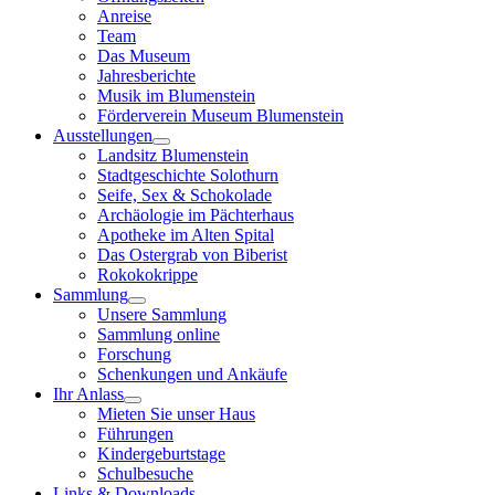
Anreise
Team
Das Museum
Jahresberichte
Musik im Blumenstein
Förderverein Museum Blumenstein
Ausstellungen
Landsitz Blumenstein
Stadtgeschichte Solothurn
Seife, Sex & Schokolade
Archäologie im Pächterhaus
Apotheke im Alten Spital
Das Ostergrab von Biberist
Rokokokrippe
Sammlung
Unsere Sammlung
Sammlung online
Forschung
Schenkungen und Ankäufe
Ihr Anlass
Mieten Sie unser Haus
Führungen
Kindergeburtstage
Schulbesuche
Links & Downloads