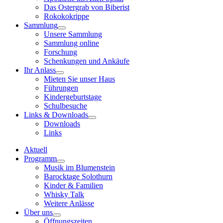
Das Ostergrab von Biberist
Rokokokrippe
Sammlung
Unsere Sammlung
Sammlung online
Forschung
Schenkungen und Ankäufe
Ihr Anlass
Mieten Sie unser Haus
Führungen
Kindergeburtstage
Schulbesuche
Links & Downloads
Downloads
Links
Aktuell
Programm
Musik im Blumenstein
Barocktage Solothurn
Kinder & Familien
Whisky Talk
Weitere Anlässe
Über uns
Öffnungszeiten