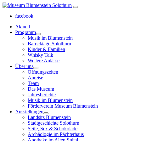
facebook
Aktuell
Programm
Musik im Blumenstein
Barocktage Solothurn
Kinder & Familien
Whisky Talk
Weitere Anlässe
Über uns
Öffnungszeiten
Anreise
Team
Das Museum
Jahresberichte
Musik im Blumenstein
Förderverein Museum Blumenstein
Ausstellungen
Landsitz Blumenstein
Stadtgeschichte Solothurn
Seife, Sex & Schokolade
Archäologie im Pächterhaus
Apotheke im Alten Spital