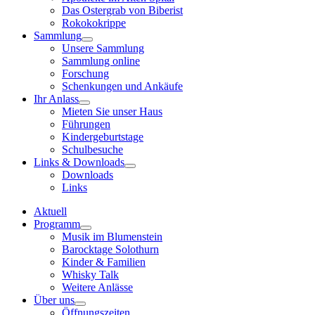
Das Ostergrab von Biberist
Rokokokrippe
Sammlung
Unsere Sammlung
Sammlung online
Forschung
Schenkungen und Ankäufe
Ihr Anlass
Mieten Sie unser Haus
Führungen
Kindergeburtstage
Schulbesuche
Links & Downloads
Downloads
Links
Aktuell
Programm
Musik im Blumenstein
Barocktage Solothurn
Kinder & Familien
Whisky Talk
Weitere Anlässe
Über uns
Öffnungszeiten