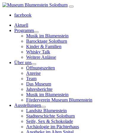
facebook
Aktuell
Programm
Musik im Blumenstein
Barocktage Solothurn
Kinder & Familien
Whisky Talk
Weitere Anlässe
Über uns
Öffnungszeiten
Anreise
Team
Das Museum
Jahresberichte
Musik im Blumenstein
Förderverein Museum Blumenstein
Ausstellungen
Landsitz Blumenstein
Stadtgeschichte Solothurn
Seife, Sex & Schokolade
Archäologie im Pächterhaus
Apotheke im Alten Spital