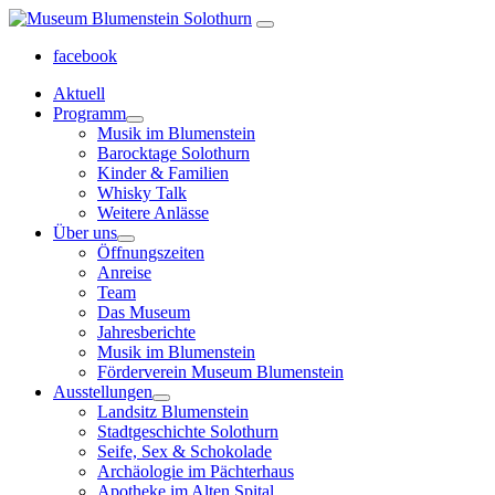
facebook
Aktuell
Programm
Musik im Blumenstein
Barocktage Solothurn
Kinder & Familien
Whisky Talk
Weitere Anlässe
Über uns
Öffnungszeiten
Anreise
Team
Das Museum
Jahresberichte
Musik im Blumenstein
Förderverein Museum Blumenstein
Ausstellungen
Landsitz Blumenstein
Stadtgeschichte Solothurn
Seife, Sex & Schokolade
Archäologie im Pächterhaus
Apotheke im Alten Spital