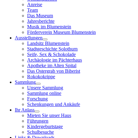
Anreise
Team
Das Museum
Jahresberichte
Musik im Blumenstein
Förderverein Museum Blumenstein
Ausstellungen
Landsitz Blumenstein
Stadtgeschichte Solothurn
Seife, Sex & Schokolade
Archäologie im Pächterhaus
Apotheke im Alten Spital
Das Ostergrab von Biberist
Rokokokrippe
Sammlung
Unsere Sammlung
Sammlung online
Forschung
Schenkungen und Ankäufe
Ihr Anlass
Mieten Sie unser Haus
Führungen
Kindergeburtstage
Schulbesuche
Links & Downloads