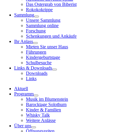
Das Ostergrab von Biberist
Rokokokrippe
Sammlung
Unsere Sammlung
Sammlung online
Forschung
Schenkungen und Ankäufe
Ihr Anlass
Mieten Sie unser Haus
Führungen
Kindergeburtstage
Schulbesuche
Links & Downloads
Downloads
Links
Aktuell
Programm
Musik im Blumenstein
Barocktage Solothurn
Kinder & Familien
Whisky Talk
Weitere Anlässe
Über uns
Öffnungszeiten