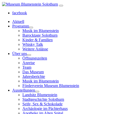
facebook
Aktuell
Programm
Musik im Blumenstein
Barocktage Solothurn
Kinder & Familien
Whisky Talk
Weitere Anlässe
Über uns
Öffnungszeiten
Anreise
Team
Das Museum
Jahresberichte
Musik im Blumenstein
Förderverein Museum Blumenstein
Ausstellungen
Landsitz Blumenstein
Stadtgeschichte Solothurn
Seife, Sex & Schokolade
Archäologie im Pächterhaus
Apotheke im Alten Spital