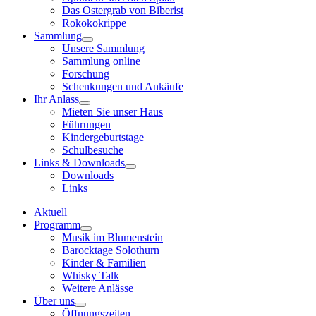
Das Ostergrab von Biberist
Rokokokrippe
Sammlung
Unsere Sammlung
Sammlung online
Forschung
Schenkungen und Ankäufe
Ihr Anlass
Mieten Sie unser Haus
Führungen
Kindergeburtstage
Schulbesuche
Links & Downloads
Downloads
Links
Aktuell
Programm
Musik im Blumenstein
Barocktage Solothurn
Kinder & Familien
Whisky Talk
Weitere Anlässe
Über uns
Öffnungszeiten