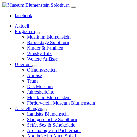
facebook
Aktuell
Programm
Musik im Blumenstein
Barocktage Solothurn
Kinder & Familien
Whisky Talk
Weitere Anlässe
Über uns
Öffnungszeiten
Anreise
Team
Das Museum
Jahresberichte
Musik im Blumenstein
Förderverein Museum Blumenstein
Ausstellungen
Landsitz Blumenstein
Stadtgeschichte Solothurn
Seife, Sex & Schokolade
Archäologie im Pächterhaus
Apotheke im Alten Spital