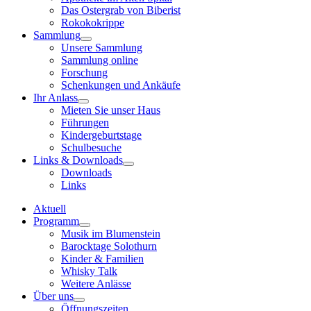
Das Ostergrab von Biberist
Rokokokrippe
Sammlung
Unsere Sammlung
Sammlung online
Forschung
Schenkungen und Ankäufe
Ihr Anlass
Mieten Sie unser Haus
Führungen
Kindergeburtstage
Schulbesuche
Links & Downloads
Downloads
Links
Aktuell
Programm
Musik im Blumenstein
Barocktage Solothurn
Kinder & Familien
Whisky Talk
Weitere Anlässe
Über uns
Öffnungszeiten