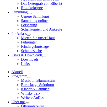
Das Ostergrab von Biberist
Rokokokrippe
Sammlung
Unsere Sammlung
Sammlung online
Forschung
Schenkungen und Ankäufe
Ihr Anlass
Mieten Sie unser Haus
Führungen
Kindergeburtstage
Schulbesuche
Links & Downloads
Downloads
Links
Aktuell
Programm
Musik im Blumenstein
Barocktage Solothurn
Kinder & Familien
Whisky Talk
Weitere Anlässe
Über uns
Öffnungszeiten