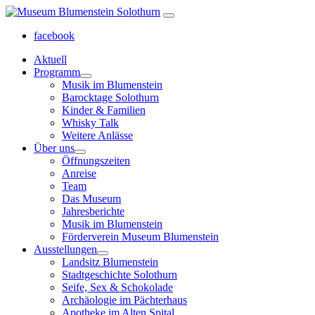
facebook
Aktuell
Programm
Musik im Blumenstein
Barocktage Solothurn
Kinder & Familien
Whisky Talk
Weitere Anlässe
Über uns
Öffnungszeiten
Anreise
Team
Das Museum
Jahresberichte
Musik im Blumenstein
Förderverein Museum Blumenstein
Ausstellungen
Landsitz Blumenstein
Stadtgeschichte Solothurn
Seife, Sex & Schokolade
Archäologie im Pächterhaus
Apotheke im Alten Spital