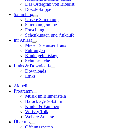
Das Ostergrab von Biberist
Rokokokrippe
Sammlung
Unsere Sammlung
Sammlung online
Forschung
Schenkungen und Ankäufe
Ihr Anlass
Mieten Sie unser Haus
Führungen
Kindergeburtstage
Schulbesuche
Links & Downloads
Downloads
Links
Aktuell
Programm
Musik im Blumenstein
Barocktage Solothurn
Kinder & Familien
Whisky Talk
Weitere Anlässe
Über uns
Öffnungszeiten