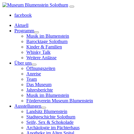
facebook
Aktuell
Programm
Musik im Blumenstein
Barocktage Solothurn
Kinder & Familien
Whisky Talk
Weitere Anlässe
Über uns
Öffnungszeiten
Anreise
Team
Das Museum
Jahresberichte
Musik im Blumenstein
Förderverein Museum Blumenstein
Ausstellungen
Landsitz Blumenstein
Stadtgeschichte Solothurn
Seife, Sex & Schokolade
Archäologie im Pächterhaus
Apotheke im Alten Spital