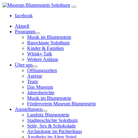
facebook
Aktuell
Programm
Musik im Blumenstein
Barocktage Solothurn
Kinder & Familien
Whisky Talk
Weitere Anlässe
Über uns
Öffnungszeiten
Anreise
Team
Das Museum
Jahresberichte
Musik im Blumenstein
Förderverein Museum Blumenstein
Ausstellungen
Landsitz Blumenstein
Stadtgeschichte Solothurn
Seife, Sex & Schokolade
Archäologie im Pächterhaus
Apotheke im Alten Spital