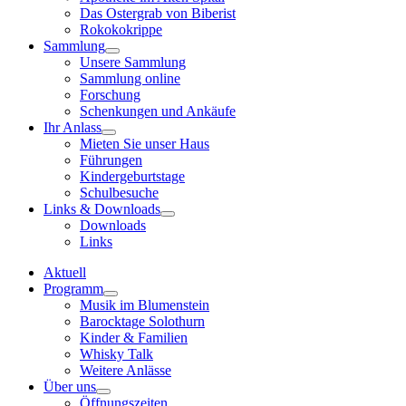
Das Ostergrab von Biberist
Rokokokrippe
Sammlung
Unsere Sammlung
Sammlung online
Forschung
Schenkungen und Ankäufe
Ihr Anlass
Mieten Sie unser Haus
Führungen
Kindergeburtstage
Schulbesuche
Links & Downloads
Downloads
Links
Aktuell
Programm
Musik im Blumenstein
Barocktage Solothurn
Kinder & Familien
Whisky Talk
Weitere Anlässe
Über uns
Öffnungszeiten